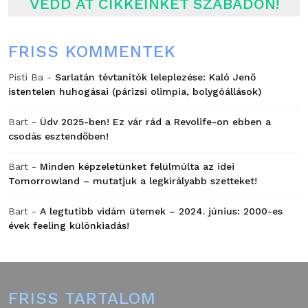
VEDD ÁT CIKKEINKET SZABADON!
FRISS KOMMENTEK
Pisti Ba
-
Sarlatán tévtanítók leleplezése: Kaló Jenő
istentelen huhogásai (párizsi olimpia, bolygóállások)
Bart
-
Üdv 2025-ben! Ez vár rád a Revolife-on ebben a
csodás esztendőben!
Bart
-
Minden képzeletünket felülmúlta az idei
Tomorrowland – mutatjuk a legkirályabb szetteket!
Bart
-
A legtutibb vidám ütemek – 2024. június: 2000-es
évek feeling különkiadás!
FRISS TARTALOM