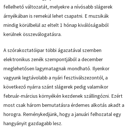
fellelhető változatát, melyekre a nívósabb slágerek
árnyékában is remekül lehet csapatni. E muzsikák
mindig körülbelül az eltelt 1 hónap kiválóságaiból
kerülnek összeválogatásra.
A szórakoztatóipar többi ágazatával szemben
elektronikus zenék szempontjából a december
meglehetősen lagymatagnak mondható. Ilyenkor
vagyunk legtávolabb a nyári fesztiválszezontól, a
következő nyárra szánt slágerek pedig valamikor
február-március környékén kezdenek szállingózni. Ezért
most csak három bemutatásra érdemes alkotás akadt a
horogra. Reménykedjünk, hogy a januári felhozatal egy
hangyányit gazdagabb lesz.