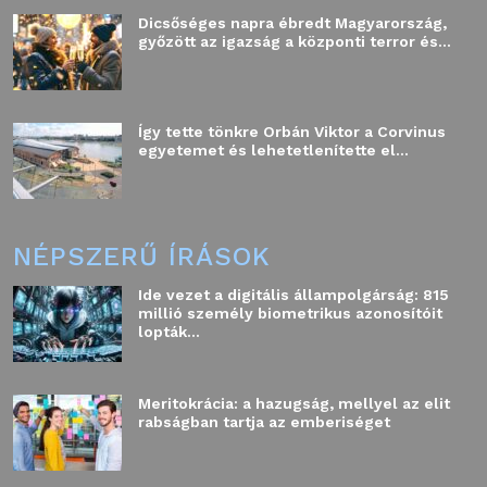
Dicsőséges napra ébredt Magyarország,
győzött az igazság a központi terror és...
Így tette tönkre Orbán Viktor a Corvinus
egyetemet és lehetetlenítette el...
NÉPSZERŰ ÍRÁSOK
Ide vezet a digitális állampolgárság: 815
millió személy biometrikus azonosítóit
lopták...
Meritokrácia: a hazugság, mellyel az elit
rabságban tartja az emberiséget