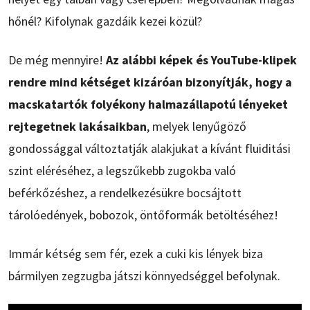
hőnél? Kifolynak gazdáik kezei közül?
De még mennyire!
Az alábbi képek és YouTube-klipek
rendre mind kétséget kizáróan bizonyítják, hogy a
macskatartók folyékony halmazállapotú lényeket
rejtegetnek lakásaikban
, melyek lenyűgöző
gondossággal változtatják alakjukat a kívánt fluiditási
szint eléréséhez, a legszűkebb zugokba való
beférkőzéshez, a rendelkezésükre bocsájtott
tárolóedények, bobozok, öntőformák betöltéséhez!
Immár kétség sem fér, ezek a cuki kis lények biza
bármilyen zegzugba játszi könnyedséggel befolynak.