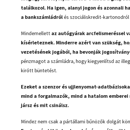
találkozol. Ha igen, alanyi jogon és azonnali 
a bankszámládról
és szociáliskredit-kartonodról
Mindemellett
az autógyárak arcfelismeréssel v
kísérleteznek. Minderre azért van szükség, h
vezetésének jogából, ha bevonják jogosítván
pénzmagot a számládra, hogy kiegyenlítsd az ille
kirótt büntetést.
Ezeket a szenzor és ujjlenyomat-adatbázisokat
mind a forgalmazók, mind a hatalom emberei 
jársz és mit csinálsz.
Mindez nem csak a pártállami bűnözők dolgát könn