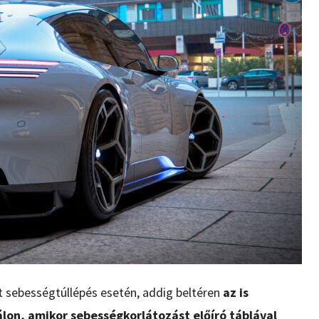
 sebességtúllépés esetén, addig beltéren
az is
lon, amikor sebességkorlátozást előíró táblával