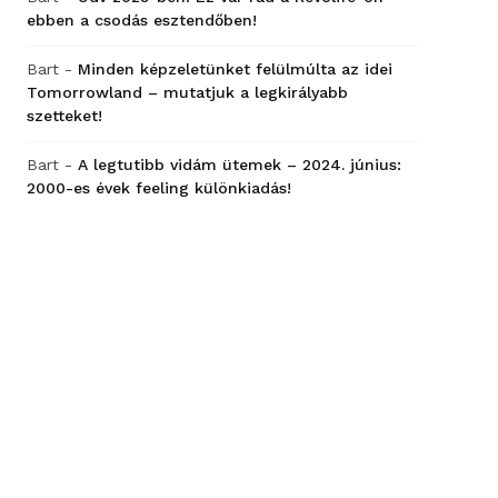
ebben a csodás esztendőben!
Bart
-
Minden képzeletünket felülmúlta az idei
Tomorrowland – mutatjuk a legkirályabb
szetteket!
Bart
-
A legtutibb vidám ütemek – 2024. június:
2000-es évek feeling különkiadás!