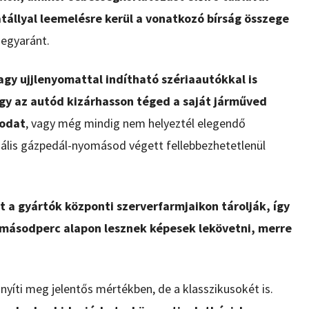
hatállyal leemelésre kerül a vonatkozó bírság összege
 egyaránt.
agy ujjlenyomattal indítható szériaautókkal is
ogy az autód kizárhasson téged a saját járműved
yodat
, vagy még mindig nem helyeztél elegendő
gális gázpedál-nyomásod végett fellebbezhetetlenül
 a gyártók központi szerverfarmjaikon tárolják, így
másodperc alapon lesznek képesek lekövetni, merre
yíti meg jelentős mértékben, de a klasszikusokét is.