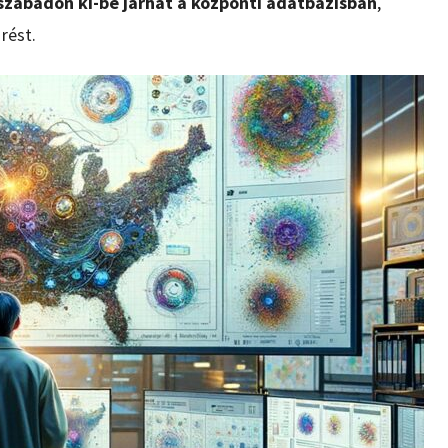
 szabadon ki-be járhat a központi adatbázisban
,
rést.