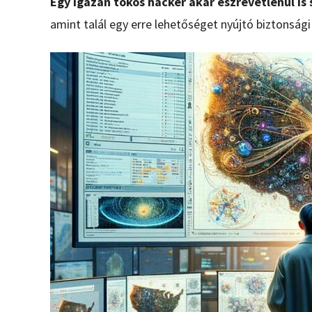
Egy igazán tökös hacker akár észrevétlenül is
amint talál egy erre lehetőséget nyújtó biztonsági 