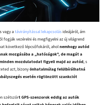
s vagy a
távirányítással lekapcsolás
ideájáról, ám
l fogják vezérelni és megfigyelni az új világrend
mat következő lépcsőfokáról, ahol
nemhogy autód
 annak mozgásába a „hatóságok”, de magát a
 minden mozdulatodat figyeli majd az autód
, s
eted azt, bizony
önhatalmúlag felülbírálhatná
abályszegés esetén rögtönzött szankciót
en szétszór
t GPS-szenzorok eddig az autók
k befoglalt sávot voltak képesek valós időben