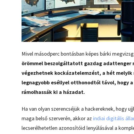
Mivel másodperc bontásban képes bárki megvizsgá
örömmel beszolgáltatott gazdag adattenger n
végezhetnek kockázatelemzést, a hét melyik 
legnagyobb eséllyel otthonodtól távol, hogy a
rámolhassák ki a házadat.
Ha van olyan szerencséjük a hackereknek, hogy ujjl
maga belső szerverén, akkor az
indiai digitális á
lecserélhetetlen azonosítóid lenyúlásával a kompl