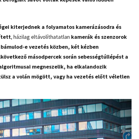
égei kiterjednek a folyamatos kamerázásodra és
ített
, házilag eltávolíthatatlan
kamerák és szenzorok
at bámulod-e vezetés közben, két kézben
elkövetkező másodpercek során sebességtúllépést a
-algoritmusai megneszelik, ha elkalandozik
zülsz a volán mögött, vagy ha vezetés előtt véletlen