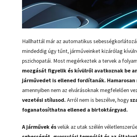
Hallhattál már az automatikus sebességkorlátozá
mindeddig úgy tűnt, járműveinket kizárólag kívülrő
pszichopatái. Most megérkeztek a tervek a folya
mozgását figyelik és kívülről avatkoznak be
járművedet is ellened fordítanák. Hamarosan
amennyiben nem az elvárásoknak megfelelően vez
vezetési stílusod.
Arról nem is beszélve, hogy
sz
foganatosíthatna ellened a birtoktárgyad.
A járművek és
velük az utak szélén véletlenszerű
sebességét, gyorsulási tempóját és az általun