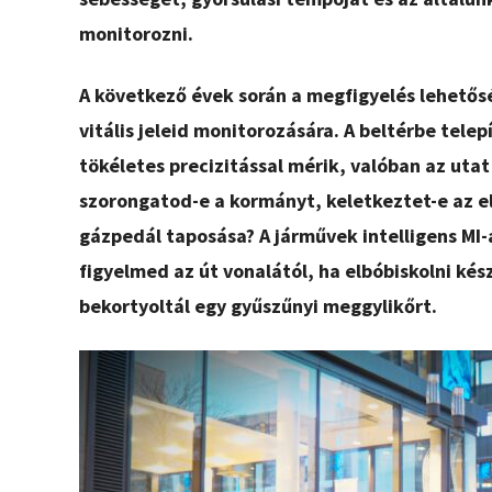
monitorozni.
A következő évek során a megfigyelés lehetős
vitális jeleid monitorozására. A beltérbe telep
tökéletes precizitással mérik, valóban az ut
szorongatod-e a kormányt, keletkeztet-e az 
gázpedál taposása? A járművek intelligens MI
figyelmed az út vonalától, ha elbóbiskolni kés
bekortyoltál egy gyűszűnyi meggylikőrt.