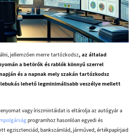
lni, jellemzően merre tartózkodsz
, az általad
yomán a betörők és rablók könnyű szerrel
napján és a napnak mely szakán tartózkodsz
 lebukás lehető legminimálisabb veszélye mellett
enyomat vagy íriszmintáidat is eltárolja az autógyár a
llampolgárság
programhoz hasonlóan egyedi és
ett egzisztenciád, bankszámlád, járműved, értékpapírjaid