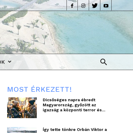
life
OK
MOST ÉRKEZETT!
Dicsőséges napra ébredt
Magyarország, győzött az
igazság a központi terror és...
Így tette tönkre Orbán Viktor a