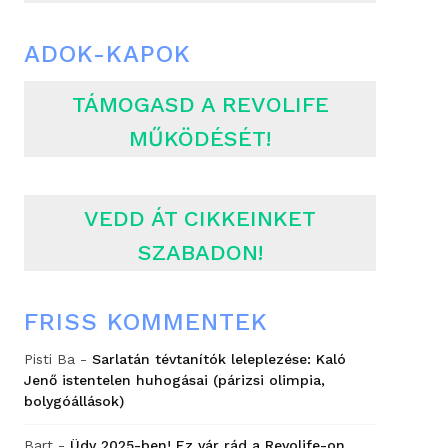
ADOK-KAPOK
TÁMOGASD A REVOLIFE
MŰKÖDÉSÉT!
VEDD ÁT CIKKEINKET
SZABADON!
FRISS KOMMENTEK
Pisti Ba
-
Sarlatán tévtanítók leleplezése: Kaló
Jenő istentelen huhogásai (párizsi olimpia,
bolygóállások)
Bart
-
Üdv 2025-ben! Ez vár rád a Revolife-on