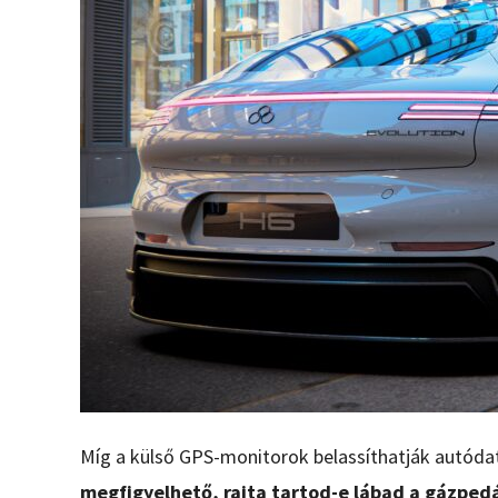
Míg a külső GPS-monitorok belassíthatják autódat
megfigyelhető, rajta tartod-e lábad a gázpedá