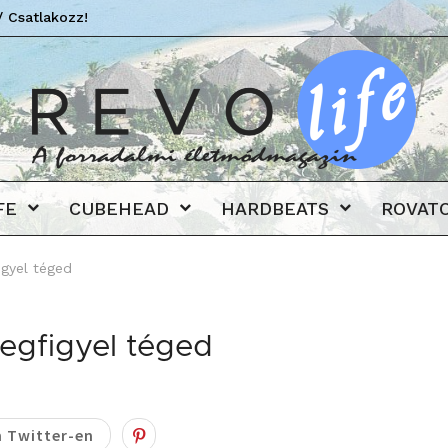
/ Csatlakozz!
Revo
FE
CUBEHEAD
HARDBEATS
ROVAT
gyel téged
egfigyel téged
 Twitter-en