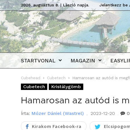
2026. augusztus 8. | László napja.
Jelentkezz be 
STARTVONAL
MAGAZIN
EASYLI
Cubehead
Cubetech
Hamarosan az autód is megfi
Cubetech
Kristálygömb
Hamarosan az autód is m
Írta:
Mózer Dániel (Wastrel)
2023-12-20
0
Kirakom Facebook-ra
Elcsipogom