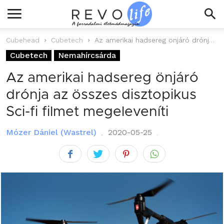
Cubehead
Cubetech
Az amerikai hadsereg önjáró drónja az összes disztopikus Sci-fi filmet megeleveníti
Cubetech
Nemahírcsárda
Az amerikai hadsereg önjáró
drónja az összes disztopikus
Sci-fi filmet megeleveníti
Mózer Dániel (Wastrel)
2020-05-25