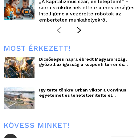
„A kapitalizmus szar, én leléptem!” –
sorra szökdösnek elfele a mesterséges
intelligencia vezérelte robotok az
embertelen munkahelyekről
MOST ÉRKEZETT!
Dicsőséges napra ébredt Magyarország,
győzött az igazság a központi terror és...
Így tette tönkre Orbán Viktor a Corvinus
egyetemet és lehetetlenítette el...
KÖVESS MINKET!