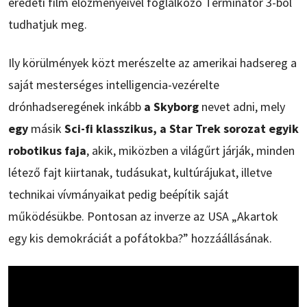
eredeti film előzményeivel foglalkozó Terminátor 3-ból
tudhatjuk meg.
Ily körülmények közt merészelte az amerikai hadsereg a
saját mesterséges intelligencia-vezérelte
drónhadseregének inkább
a Skyborg
nevet adni, mely
egy
másik
Sci-fi klasszikus, a Star Trek sorozat egyik
robotikus faja
, akik, miközben a világűrt járják, minden
létező fajt kiirtanak, tudásukat, kultúrájukat, illetve
technikai vívmányaikat pedig beépítik saját
működésükbe. Pontosan az inverze az USA „Akartok
egy kis demokráciát a pofátokba?” hozzáállásának.