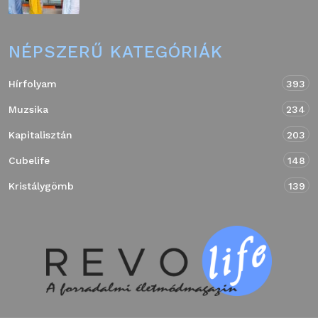
NÉPSZERŰ KATEGÓRIÁK
Hírfolyam
393
Muzsika
234
Kapitalisztán
203
Cubelife
148
Kristálygömb
139