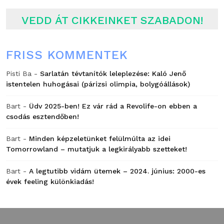
VEDD ÁT CIKKEINKET SZABADON!
FRISS KOMMENTEK
Pisti Ba
-
Sarlatán tévtanítók leleplezése: Kaló Jenő
istentelen huhogásai (párizsi olimpia, bolygóállások)
Bart
-
Üdv 2025-ben! Ez vár rád a Revolife-on ebben a
csodás esztendőben!
Bart
-
Minden képzeletünket felülmúlta az idei
Tomorrowland – mutatjuk a legkirályabb szetteket!
Bart
-
A legtutibb vidám ütemek – 2024. június: 2000-es
évek feeling különkiadás!