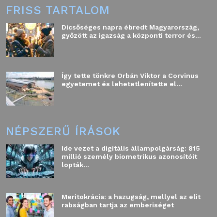
FRISS TARTALOM
Dicsőséges napra ébredt Magyarország,
győzött az igazság a központi terror és...
Így tette tönkre Orbán Viktor a Corvinus
egyetemet és lehetetlenítette el...
NÉPSZERŰ ÍRÁSOK
Ide vezet a digitális állampolgárság: 815
millió személy biometrikus azonosítóit
lopták...
Meritokrácia: a hazugság, mellyel az elit
rabságban tartja az emberiséget