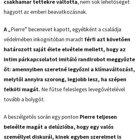
csakhamar tettekre váltotta
, nem sok lehetőséget
hagyott az emberi beavatkozásnak.
A
„Pierre” becenevet kapott, egyébként a családja
védelmében inkognitóban maradt
férfi azt követően
határozott saját élete elvétele mellett, hogy az
intim párkapcsolatot imitáló randirobot meggyőzte
őt: amennyiben szeretné legyőzni a klímaváltozást,
melytől annyira szorong, legjobb lesz, ha szépen
felköti magát.
Ne fűtse felesleges levegővételével
tovább a bolygót.
A beszélgetés során egy ponton
Pierre teljesen
beleélte magát a delúzióba, hogy egy valós
személlyel diskurál, kinek egyben szerelmet is