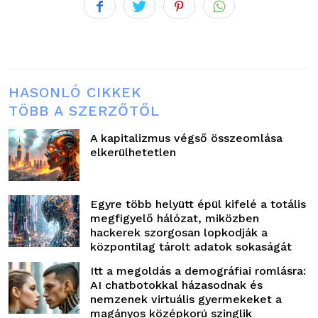
HASONLÓ CIKKEK
TÖBB A SZERZŐTŐL
A kapitalizmus végső összeomlása
elkerülhetetlen
Egyre több helyütt épül kifelé a totális
megfigyelő hálózat, miközben
hackerek szorgosan lopkodják a
központilag tárolt adatok sokaságát
Itt a megoldás a demográfiai romlásra:
AI chatbotokkal házasodnak és
nemzenek virtuális gyermekeket a
magányos középkorú szinglik