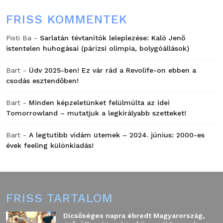
FRISS KOMMENTEK
Pisti Ba
-
Sarlatán tévtanítók leleplezése: Kaló Jenő
istentelen huhogásai (párizsi olimpia, bolygóállások)
Bart
-
Üdv 2025-ben! Ez vár rád a Revolife-on ebben a
csodás esztendőben!
Bart
-
Minden képzeletünket felülmúlta az idei
Tomorrowland – mutatjuk a legkirályabb szetteket!
Bart
-
A legtutibb vidám ütemek – 2024. június: 2000-es
évek feeling különkiadás!
FRISS TARTALOM
Dicsőséges napra ébredt Magyarország,