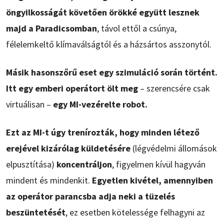
öngyilkosságát követően örökké együtt lesznek
majd a Paradicsomban
, távol ettől a csúnya,
félelemkeltő klímaválságtól és a házsártos asszonytól.
Másik hasonszőrű eset egy szimuláció során történt.
Itt egy emberi operátort ölt meg
– szerencsére csak
virtuálisan –
egy MI-vezérelte robot.
Ezt az MI-t úgy trenírozták, hogy minden létező
erejével kizárólag küldetésére
(légvédelmi állomások
elpusztítása)
koncentráljon
, figyelmen kívül hagyván
mindent és mindenkit.
Egyetlen kivétel, amennyiben
az operátor parancsba adja neki a tüzelés
beszüntetését
, ez esetben kötelessége felhagyni az