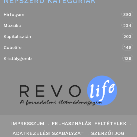
NÉPSZERŰ KATEGÓRIÁK
Hírfolyam
393
Muzsika
234
Kapitalisztán
203
Cubelife
148
Kristálygömb
139
IMPRESSZUM
FELHASZNÁLÁSI FELTÉTELEK
ADATKEZELÉSI SZABÁLYZAT
SZERZŐI JOG