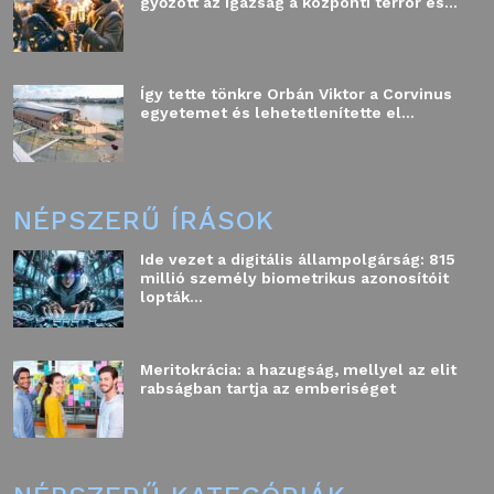
győzött az igazság a központi terror és...
Így tette tönkre Orbán Viktor a Corvinus
egyetemet és lehetetlenítette el...
NÉPSZERŰ ÍRÁSOK
Ide vezet a digitális állampolgárság: 815
millió személy biometrikus azonosítóit
lopták...
Meritokrácia: a hazugság, mellyel az elit
rabságban tartja az emberiséget