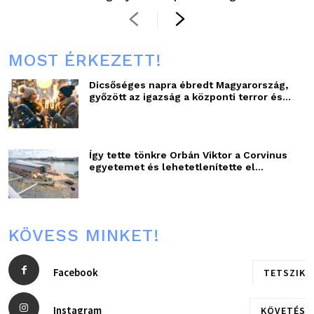
MOST ÉRKEZETT!
Dicsőséges napra ébredt Magyarország,
győzött az igazság a központi terror és...
Így tette tönkre Orbán Viktor a Corvinus
egyetemet és lehetetlenítette el...
KÖVESS MINKET!
Facebook
TETSZIK
Instagram
KÖVETÉS