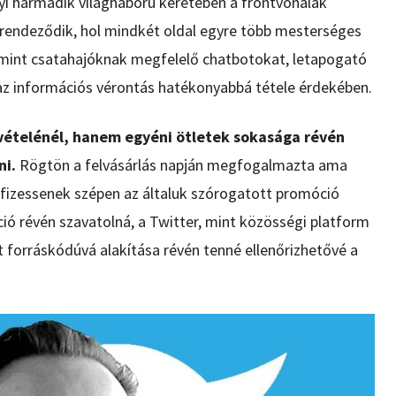
yi harmadik világháború keretében a frontvonalak
rendeződik, hol mindkét oldal egyre több mesterséges
amint csatahajóknak megfelelő chatbotokat, letapogató
az információs vérontás hatékonyabbá tétele érdekében.
vételénél, hanem egyéni ötletek sokasága révén
ni.
Rögtön a felvásárlás napján megfogalmazta ama
 fizessenek szépen az általuk szórogatott promóció
ió révén szavatolná, a Twitter, mint közösségi platform
 forráskódúvá alakítása révén tenné ellenőrizhetővé a