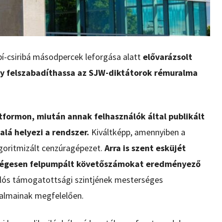
ibí-csiribá másodpercek leforgása alatt
elővarázsolt
hogy felszabadíthassa az SJW-diktátorok rémuralma
tformon, miután annak felhasználók által publikált
alá helyezi a rendszer.
Kiváltképp, amennyiben a
algoritmizált cenzúragépezet.
Arra is szent esküjét
erségesen felpumpált követőszámokat eredményező
alós támogatottsági szintjének mesterséges
nalmainak megfelelően.