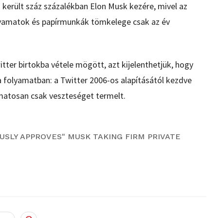
került száz százalékban Elon Musk kezére, mivel az
lyamatok és papírmunkák tömkelege csak az év
tter birtokba vétele mögött, azt kijelenthetjük, hogy
 folyamatban: a Twitter 2006-os alapításától kezdve
matosan csak veszteséget termelt.
USLY APPROVES" MUSK TAKING FIRM PRIVATE