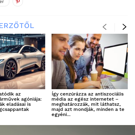
er
ZERZŐTŐL
atódik az
Így cenzúrázza az antiszociális
árművek agóniája:
média az egész internetet –
k eladásai is
meghatározzák, mit láthatsz,
gcsappantak
majd azt mondják, minden a te
egyéni...