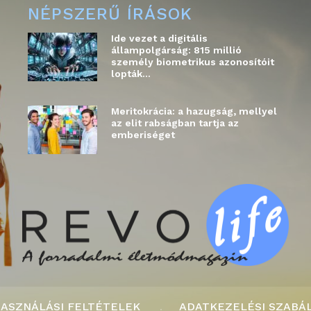
NÉPSZERŰ ÍRÁSOK
Ide vezet a digitális
állampolgárság: 815 millió
személy biometrikus azonosítóit
lopták...
Meritokrácia: a hazugság, mellyel
az elit rabságban tartja az
emberiséget
ASZNÁLÁSI FELTÉTELEK
ADATKEZELÉSI SZABÁ