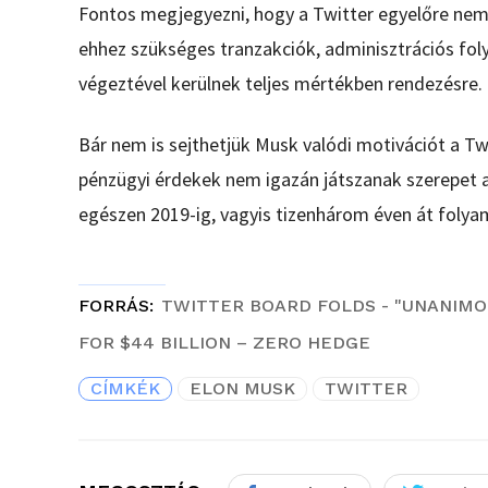
Fontos megjegyezni, hogy a Twitter egyelőre nem 
ehhez szükséges tranzakciók, adminisztrációs fo
végeztével kerülnek teljes mértékben rendezésre.
Bár nem is sejthetjük Musk valódi motivációt a Twi
pénzügyi érdekek nem igazán játszanak szerepet a
egészen 2019-ig, vagyis tizenhárom éven át folya
FORRÁS
TWITTER BOARD FOLDS - "UNANIMO
FOR $44 BILLION – ZERO HEDGE
CÍMKÉK
ELON MUSK
TWITTER