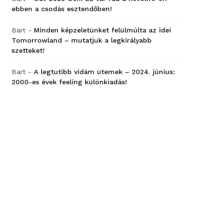
ebben a csodás esztendőben!
Bart
-
Minden képzeletünket felülmúlta az idei
Tomorrowland – mutatjuk a legkirályabb
szetteket!
Bart
-
A legtutibb vidám ütemek – 2024. június:
2000-es évek feeling különkiadás!