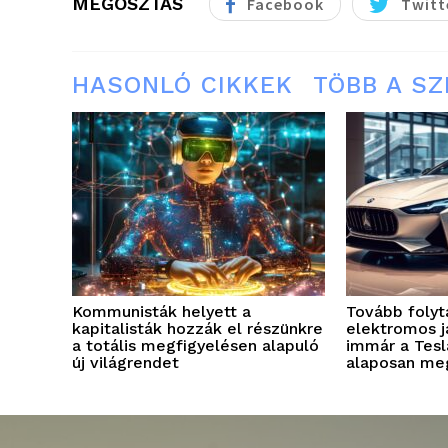
MEGOSZTÁS
Facebook
Twitt
HASONLÓ CIKKEK
TÖBB A S
Kommunisták helyett a
Tovább folyt
kapitalisták hozzák el részünkre
elektromos j
a totális megfigyelésen alapuló
immár a Teslá
új világrendet
alaposan me