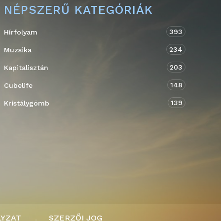
NÉPSZERŰ KATEGÓRIÁK
393
Hírfolyam
234
Muzsika
203
Kapitalisztán
148
Cubelife
139
Kristálygömb
LYZAT
SZERZŐI JOG