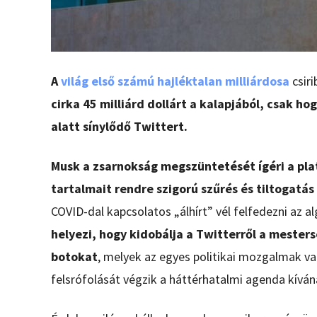
A
világ első számú hajléktalan milliárdosa
csir
cirka 45 milliárd dollárt a kalapjából, csak 
alatt sínylődő Twittert.
Musk a zsarnokság megszüntetését ígéri a pla
tartalmait rendre szigorú szűrés és tiltogatás 
COVID-dal kapcsolatos „álhírt” vél felfedezni az 
helyezi, hogy kidobálja a Twitterről a mest
botokat
, melyek az egyes politikai mozgalmak v
felsrófolását végzik a háttérhatalmi agenda kívá