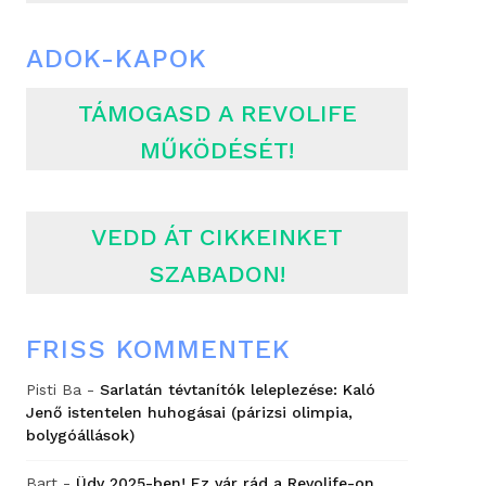
ADOK-KAPOK
TÁMOGASD A REVOLIFE
MŰKÖDÉSÉT!
VEDD ÁT CIKKEINKET
SZABADON!
FRISS KOMMENTEK
Pisti Ba
-
Sarlatán tévtanítók leleplezése: Kaló
Jenő istentelen huhogásai (párizsi olimpia,
bolygóállások)
Bart
-
Üdv 2025-ben! Ez vár rád a Revolife-on