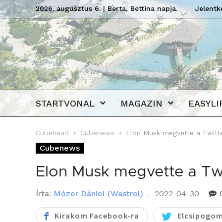
2026. augusztus 6. | Berta, Bettina napja.
Jelentk
STARTVONAL
MAGAZIN
EASYLI
Cubehead
Cubenews
Elon Musk megvette a Twitt
Cubenews
Elon Musk megvette a Twi
Írta:
Mózer Dániel (Wastrel)
2022-04-30
Kirakom Facebook-ra
Elcsipogom