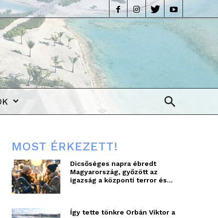
life
OK
MOST ÉRKEZETT!
Dicsőséges napra ébredt
Magyarország, győzött az
igazság a központi terror és...
Így tette tönkre Orbán Viktor a