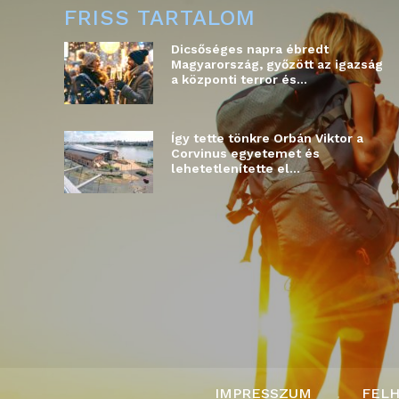
FRISS TARTALOM
Dicsőséges napra ébredt
Magyarország, győzött az igazság
a központi terror és...
Így tette tönkre Orbán Viktor a
Corvinus egyetemet és
lehetetlenítette el...
IMPRESSZUM
FELH