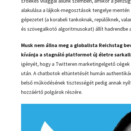
Érdekes világgal állunk szemben, amikor a pénzüg
alakulása a lájkok-megosztások tengelye mentén 
gépezetet (a korabeli tankoknak, repülőknek, val
és szövegalkotó algoritmusokat) állít hadrendbe 
Musk nem állna meg a globalista Reichstag be
kívánja a stagnáló platformot új életre sarkall
igényét, hogy a Twitteren marketingelgető cégek
után. A chatbotok eltüntetését humán authentikác
belső működésének tisztességét pedig annak nyílt
hozzáértő polgárok részére.