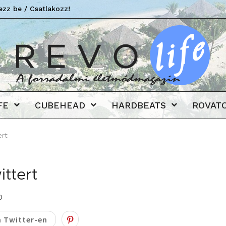
ezz be / Csatlakozz!
Revo
FE
CUBEHEAD
HARDBEATS
ROVAT
ert
ttert
0
 Twitter-en