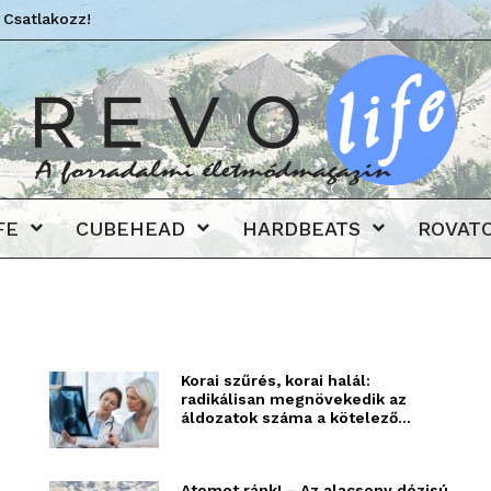
 Csatlakozz!
Revo
FE
CUBEHEAD
HARDBEATS
ROVAT
Korai szűrés, korai halál:
radikálisan megnövekedik az
áldozatok száma a kötelező...
Atomot ránk! – Az alacsony dózisú,