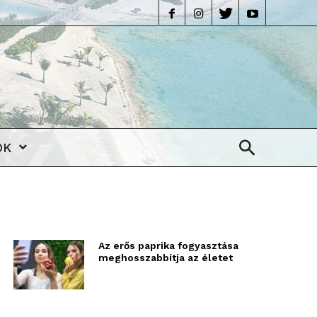
life
OK
Az erős paprika fogyasztása
meghosszabbítja az életet