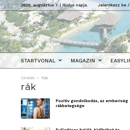
2026. augusztus 7. | Ibolya napja.
Jelentkezz be /
STARTVONAL
MAGAZIN
EASYLI
Címkék
Rák
rák
Pozitív gondolkodás, az emberiség
rákbetegsége
Fulladásos halált, tüdőrákot és