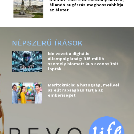
állandó sugárzás meghosszabbítja
az életet
NÉPSZERŰ ÍRÁSOK
Ide vezet a digitális
állampolgárság: 815 millió
személy biometrikus azonosítóit
lopták...
Meritokrácia: a hazugság, mellyel
az elit rabságban tartja az
emberiséget