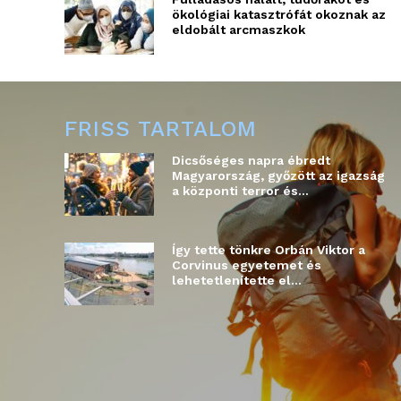
ökológiai katasztrófát okoznak az
eldobált arcmaszkok
FRISS TARTALOM
Dicsőséges napra ébredt
Magyarország, győzött az igazság
a központi terror és...
Így tette tönkre Orbán Viktor a
Corvinus egyetemet és
lehetetlenítette el...