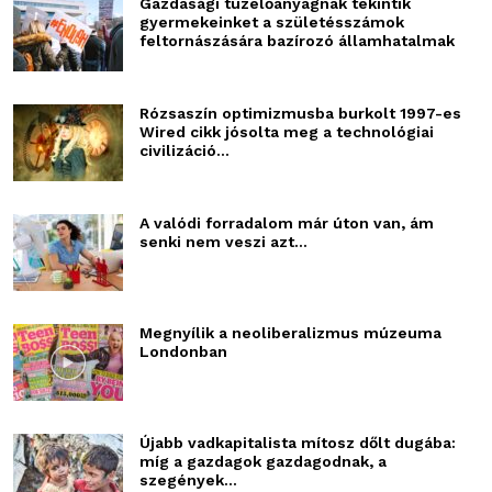
Gazdasági tüzelőanyagnak tekintik
gyermekeinket a születésszámok
feltornászására bazírozó államhatalmak
Rózsaszín optimizmusba burkolt 1997-es
Wired cikk jósolta meg a technológiai
civilizáció...
A valódi forradalom már úton van, ám
senki nem veszi azt...
Megnyílik a neoliberalizmus múzeuma
Londonban
Újabb vadkapitalista mítosz dőlt dugába:
míg a gazdagok gazdagodnak, a
szegények...