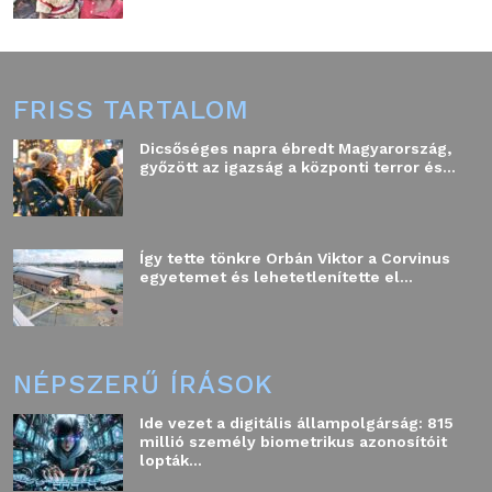
FRISS TARTALOM
Dicsőséges napra ébredt Magyarország,
győzött az igazság a központi terror és...
Így tette tönkre Orbán Viktor a Corvinus
egyetemet és lehetetlenítette el...
NÉPSZERŰ ÍRÁSOK
Ide vezet a digitális állampolgárság: 815
millió személy biometrikus azonosítóit
lopták...