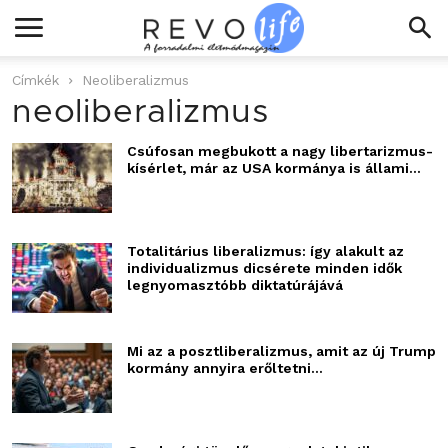
Címkék
Neoliberalizmus
neoliberalizmus
Csúfosan megbukott a nagy libertarizmus-
kísérlet, már az USA kormánya is állami...
Totalitárius liberalizmus: így alakult az
individualizmus dicsérete minden idők
legnyomasztóbb diktatúrájává
Mi az a posztliberalizmus, amit az új Trump
kormány annyira erőltetni...