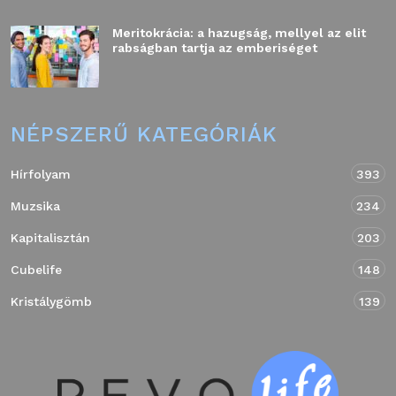
Meritokrácia: a hazugság, mellyel az elit
rabságban tartja az emberiséget
NÉPSZERŰ KATEGÓRIÁK
Hírfolyam
393
Muzsika
234
Kapitalisztán
203
Cubelife
148
Kristálygömb
139