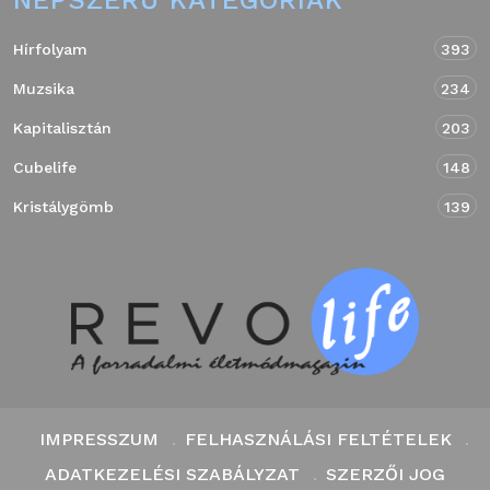
NÉPSZERŰ KATEGÓRIÁK
Hírfolyam
393
Muzsika
234
Kapitalisztán
203
Cubelife
148
Kristálygömb
139
IMPRESSZUM
FELHASZNÁLÁSI FELTÉTELEK
ADATKEZELÉSI SZABÁLYZAT
SZERZŐI JOG