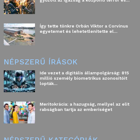
győzött az igazság a központi terror és...
Így tette tönkre Orbán Viktor a Corvinus
egyetemet és lehetetlenítette el...
NÉPSZERŰ ÍRÁSOK
Ide vezet a digitális állampolgárság: 815
millió személy biometrikus azonosítóit
lopták...
Meritokrácia: a hazugság, mellyel az elit
rabságban tartja az emberiséget