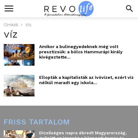
Címkék
Víz
víz
Amikor a bulinegyedeknek még volt
presztízsük: a bölcs Hammurápi király
kivégeztette...
Ellopták a kapitalisták az ivóvizet, ezért víz
nélkül maradt egy iskola...
FRISS TARTALOM
Dicsőséges napra ébredt Magyarország,