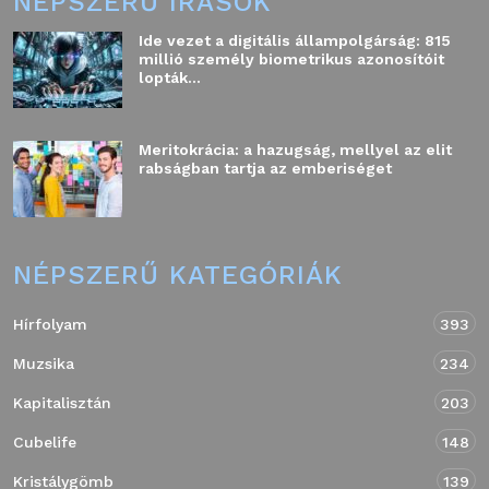
NÉPSZERŰ ÍRÁSOK
Ide vezet a digitális állampolgárság: 815
millió személy biometrikus azonosítóit
lopták...
Meritokrácia: a hazugság, mellyel az elit
rabságban tartja az emberiséget
NÉPSZERŰ KATEGÓRIÁK
Hírfolyam
393
Muzsika
234
Kapitalisztán
203
Cubelife
148
Kristálygömb
139