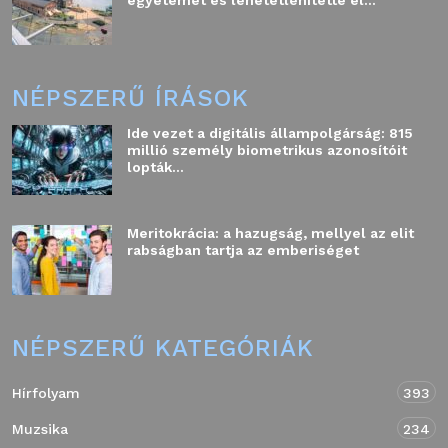
egyetemet és lehetetlenítette el...
NÉPSZERŰ ÍRÁSOK
Ide vezet a digitális állampolgárság: 815
millió személy biometrikus azonosítóit
lopták...
Meritokrácia: a hazugság, mellyel az elit
rabságban tartja az emberiséget
NÉPSZERŰ KATEGÓRIÁK
Hírfolyam
393
Muzsika
234