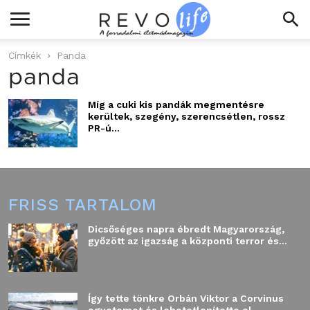
Címkék
Panda
panda
Míg a cuki kis pandák megmentésre
kerültek, szegény, szerencsétlen, rossz
PR-ú...
FRISS TARTALOM
Dicsőséges napra ébredt Magyarország,
győzött az igazság a központi terror és...
Így tette tönkre Orbán Viktor a Corvinus