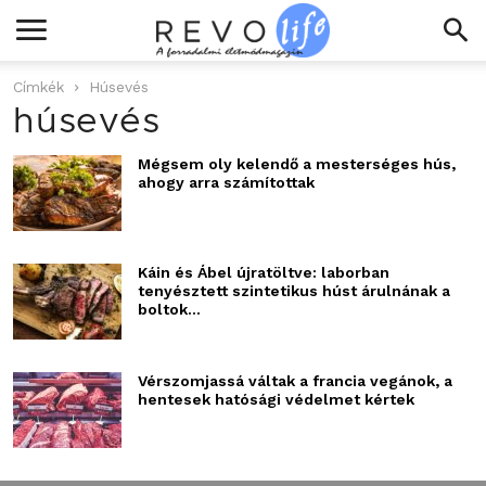
Címkék
Húsevés
húsevés
Mégsem oly kelendő a mesterséges hús,
ahogy arra számítottak
Káin és Ábel újratöltve: laborban
tenyésztett szintetikus húst árulnának a
boltok...
Vérszomjassá váltak a francia vegánok, a
hentesek hatósági védelmet kértek