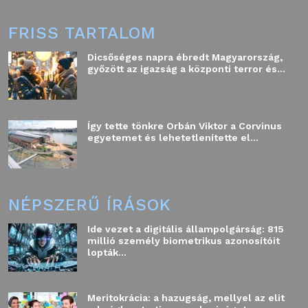
FRISS TARTALOM
Dicsőséges napra ébredt Magyarország,
győzött az igazság a központi terror és...
Így tette tönkre Orbán Viktor a Corvinus
egyetemet és lehetetlenítette el...
NÉPSZERŰ ÍRÁSOK
Ide vezet a digitális állampolgárság: 815
millió személy biometrikus azonosítóit
lopták...
Meritokrácia: a hazugság, mellyel az elit