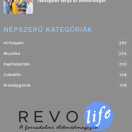
rabságban tartja az emberiséget
NÉPSZERŰ KATEGÓRIÁK
Hírfolyam
393
Muzsika
234
Kapitalisztán
203
Cubelife
148
Kristálygömb
139