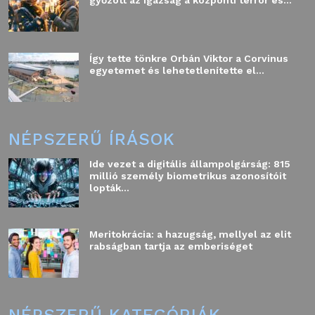
győzött az igazság a központi terror és...
Így tette tönkre Orbán Viktor a Corvinus
egyetemet és lehetetlenítette el...
NÉPSZERŰ ÍRÁSOK
Ide vezet a digitális állampolgárság: 815
millió személy biometrikus azonosítóit
lopták...
Meritokrácia: a hazugság, mellyel az elit
rabságban tartja az emberiséget