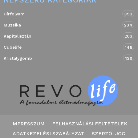
NÉPSZERŰ KATEGÓRIÁK
Hírfolyam
393
Muzsika
234
Kapitalisztán
203
Cubelife
148
Kristálygömb
139
IMPRESSZUM
FELHASZNÁLÁSI FELTÉTELEK
ADATKEZELÉSI SZABÁLYZAT
SZERZŐI JOG