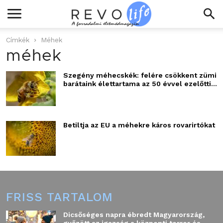
Címkék
Méhek
méhek
Szegény méhecskék: felére csökkent zümi
barátaink élettartama az 50 évvel ezelőtti...
Betiltja az EU a méhekre káros rovarirtókat
FRISS TARTALOM
Dicsőséges napra ébredt Magyarország,