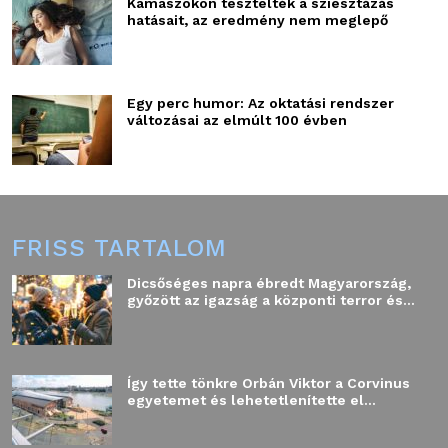
Kamaszokon tesztelték a sziesztázás
hatásait, az eredmény nem meglepő
Egy perc humor: Az oktatási rendszer
változásai az elmúlt 100 évben
FRISS TARTALOM
Dicsőséges napra ébredt Magyarország,
győzött az igazság a központi terror és...
Így tette tönkre Orbán Viktor a Corvinus
egyetemet és lehetetlenítette el...