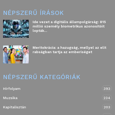
NÉPSZERŰ ÍRÁSOK
Ide vezet a digitális állampolgárság: 815
millió személy biometrikus azonosítóit
lopták...
Meritokrácia: a hazugság, mellyel az elit
rabságban tartja az emberiséget
NÉPSZERŰ KATEGÓRIÁK
Hírfolyam
393
Muzsika
234
Kapitalisztán
203