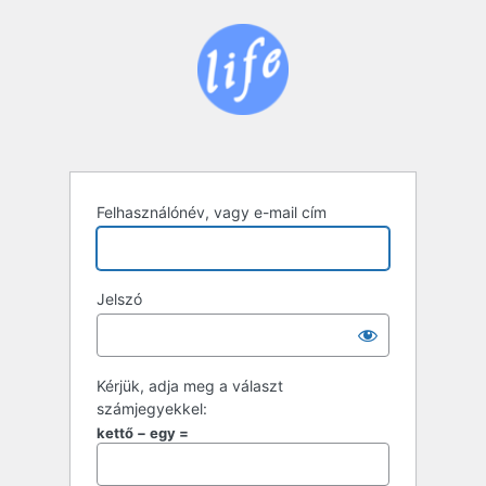
Bejelentkezés
Felhasználónév, vagy e-mail cím
Jelszó
Kérjük, adja meg a választ
számjegyekkel:
kettő − egy =