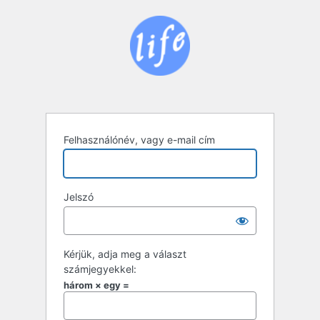
Bejelentkezés
Felhasználónév, vagy e-mail cím
Jelszó
Kérjük, adja meg a választ
számjegyekkel:
három × egy =