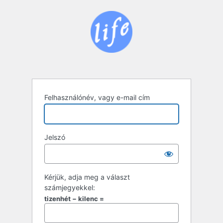
Bejelentkezés
Felhasználónév, vagy e-mail cím
Jelszó
Kérjük, adja meg a választ
számjegyekkel:
tizenhét − kilenc =